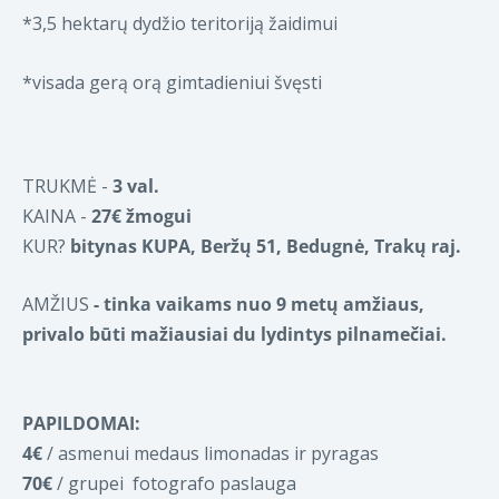
*3,5 hektarų dydžio teritoriją žaidimui
*visada gerą orą gimtadieniui švęsti
TRUKMĖ -
3 val.
KAINA -
27€ žmogui
KUR?
bitynas KUPA, Beržų 51, Bedugnė, Trakų raj.
AMŽIUS
-
tinka vaikams nuo 9 metų amžiaus,
privalo būti mažiausiai du lydintys pilnamečiai.
PAPILDOMAI:
4€
/ asmenui medaus limonadas ir pyragas
70€
/ grupei fotografo paslauga