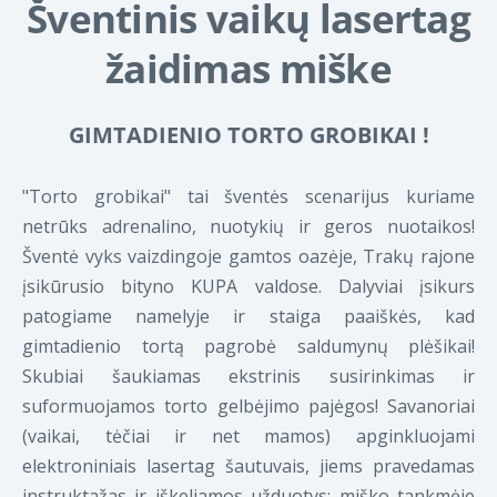
Šventinis vaikų lasertag
žaidimas miške
GIMTADIENIO TORTO GROBIKAI !
"Torto grobikai" tai šventės scenarijus kuriame
netrūks adrenalino, nuotykių ir geros nuotaikos!
Šventė vyks vaizdingoje gamtos oazėje, Trakų rajone
įsikūrusio bityno KUPA valdose. Dalyviai įsikurs
patogiame namelyje ir staiga paaiškės, kad
gimtadienio tortą pagrobė saldumynų plėšikai!
Skubiai šaukiamas ekstrinis susirinkimas ir
suformuojamos torto gelbėjimo pajėgos! Savanoriai
(vaikai, tėčiai ir net mamos) apginkluojami
elektroniniais lasertag šautuvais, jiems pravedamas
instruktažas ir iškeliamos užduotys: miško tankmėje