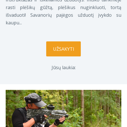
rasti plėšikų gūžtą, plėšikus nuginkluoti, tortą
išvaduoti! Savanorių pajėgos užduotį įvykdo su
kaupu...
UŽSAKYTI
Jūsų laukia: