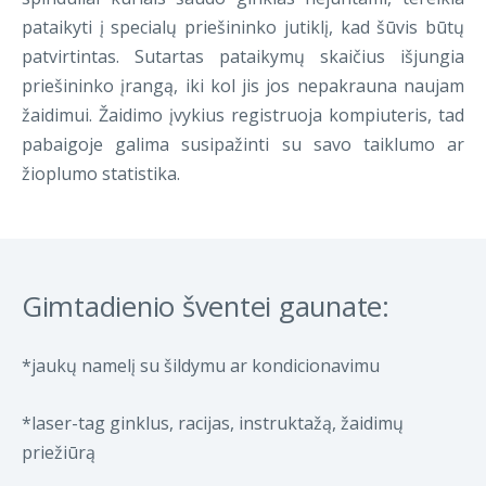
pataikyti į specialų priešininko jutiklį, kad šūvis būtų
patvirtintas. Sutartas pataikymų skaičius išjungia
priešininko įrangą, iki kol jis jos nepakrauna naujam
žaidimui. Žaidimo įvykius registruoja kompiuteris, tad
pabaigoje galima susipažinti su savo taiklumo ar
žioplumo statistika.
Gimtadienio šventei gaunate:
*jaukų namelį su šildymu ar kondicionavimu
*laser-tag ginklus, racijas, instruktažą, žaidimų
priežiūrą