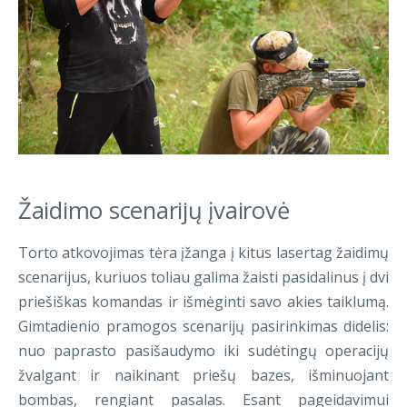
Žaidimo scenarijų įvairovė
Torto atkovojimas tėra įžanga į kitus lasertag žaidimų
scenarijus, kuriuos toliau galima žaisti pasidalinus į dvi
priešiškas komandas ir išmėginti savo akies taiklumą.
Gimtadienio pramogos scenarijų pasirinkimas didelis:
nuo paprasto pasišaudymo iki sudėtingų operacijų
žvalgant ir naikinant priešų bazes, išminuojant
bombas, rengiant pasalas. Esant pageidavimui