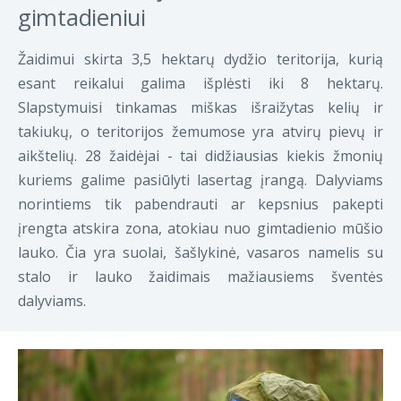
gimtadieniui
Žaidimui skirta 3,5 hektarų dydžio teritorija, kurią
esant reikalui galima išplėsti iki 8 hektarų.
Slapstymuisi tinkamas miškas išraižytas kelių ir
takiukų, o teritorijos žemumose yra atvirų pievų ir
aikštelių. 28 žaidėjai - tai didžiausias kiekis žmonių
kuriems galime pasiūlyti lasertag įrangą. Dalyviams
norintiems tik pabendrauti ar kepsnius pakepti
įrengta atskira zona, atokiau nuo gimtadienio mūšio
lauko. Čia yra suolai, šašlykinė, vasaros namelis su
stalo ir lauko žaidimais mažiausiems šventės
dalyviams.