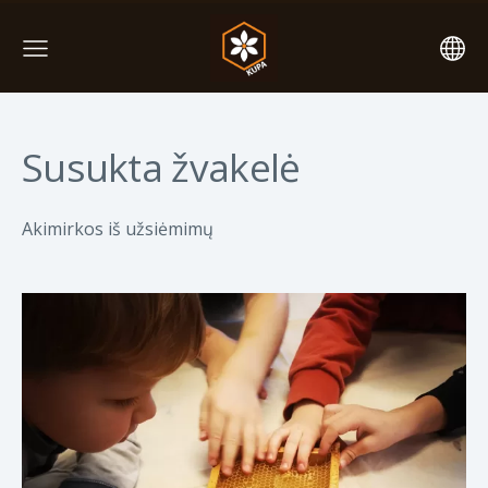
Susukta žvakelė
Akimirkos iš užsiėmimų