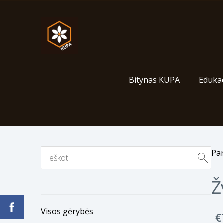
Bitynas KUPA
Edukac
Pa
Ž
Visos gėrybės
€