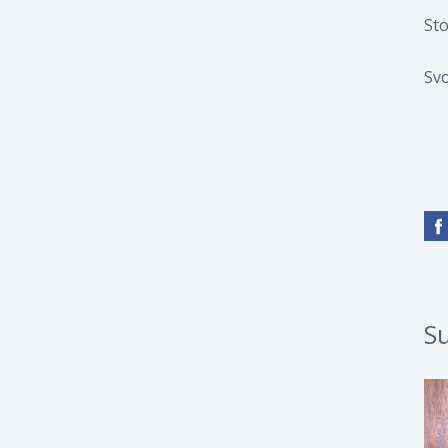
Sto
Svo
Su