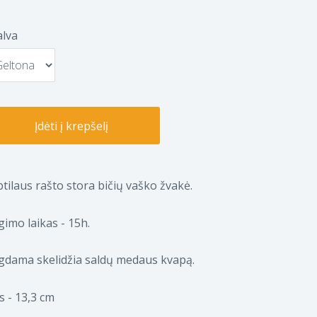
alva
Įdėti į krepšelį
tilaus rašto stora bičių vaško žvakė.
imo laikas - 15h.
gdama skelidžia saldų medaus kvapą.
is - 13,3 cm