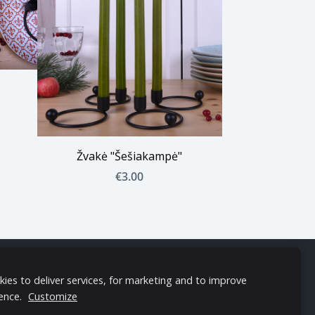
Žvakė "Šešiakampė"
€3.00
ies to deliver services, for marketing and to improve
ence.
Customize