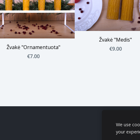
Žvakė "Medis"
Žvakė "Ornamentuota"
€9.00
€7.00
We use cook
your experi