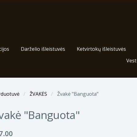
ijos
Darželio išleistuvės
Ketvirtokų išleistuvės
Vest
rduotuvė
ŽVAKĖS
Žvakė "Banguota"
vakė "Banguota"
7.00