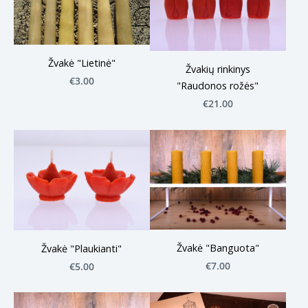
Žvakė "Lietinė"
Žvakių rinkinys
€3.00
"Raudonos rožės"
€21.00
Žvakė "Banguota"
Žvakė "Plaukianti"
€7.00
€5.00