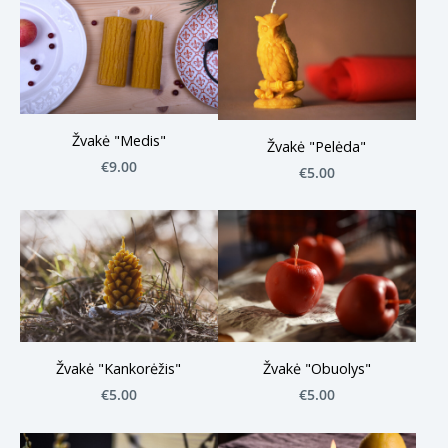
Žvakė "Medis"
Žvakė "Pelėda"
€9.00
€5.00
Žvakė "Kankorėžis"
Žvakė "Obuolys"
€5.00
€5.00