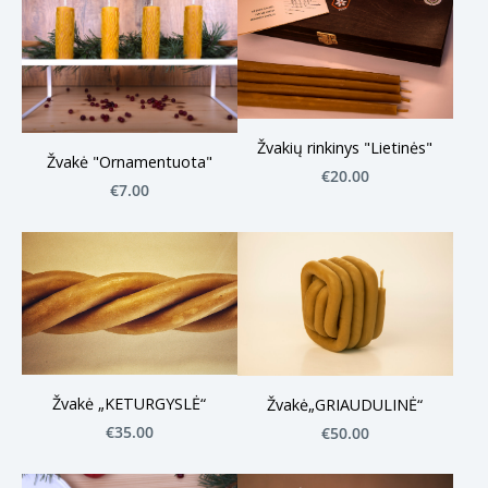
Žvakių rinkinys "Lietinės"
Žvakė "Ornamentuota"
€20.00
€7.00
Žvakė „KETURGYSLĖ“
Žvakė„GRIAUDULINĖ“
€35.00
€50.00